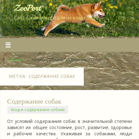
ZooPort
Сайт о животных и для их владельцев
Главная
»
Записи с меткой "содержание собак"
МЕТКА:
СОДЕРЖАНИЕ СОБАК
Содержание собак
Уход и содержание собаки
От условий содержания собак в значительной степени
зависят их общее состояние, рост, развитие, здоровье
и рабочие качества. Ухаживая за собаками, люди